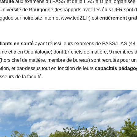
ratuite
aux examens du PASS et de la L.AS à Dijon, organisée p
Université de Bourgogne (les rapports avec les élus UFR sont d’
n ggdoc sur notre site internet www.ted21.fr) est
entièrement grat
diants en santé
ayant réussi leurs examens de PASS/L.AS (44 
e et 5 en Odontologie) dont 17 chefs de matière, 9 membres de
 (hors chef de matière, membre de bureau) sont recrutés pour un 
tion, et par-dessus tout en fonction de leurs
capacités pédago
seurs de la faculté.