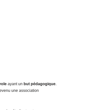
vole
ayant un
but pédagogique
.
devenu une association