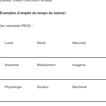
Dunant,
63000 Clermont-Ferrand)
Exemples d’emploi du temps du tutorat
:
1
er
semestre PASS :
Lundi
Mardi
Mercredi
Anatomie
Médicament
Imagerie
Physiologie
Douleur
Biochimie