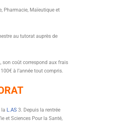
e, Pharmacie, Maïeutique et
mestre au tutorat auprès de
s, son coût correspond aux frais
 100€ à l’année tout compris.
TORAT
 la
L.AS
3. Depuis la rentrée
Vie et Sciences Pour la Santé,