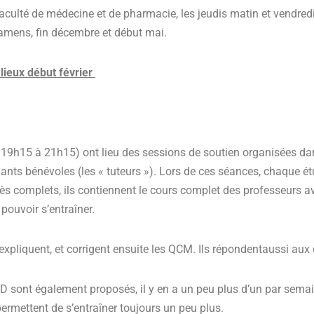
faculté de médecine et de pharmacie, les jeudis matin et vendred
amens, fin décembre et début mai.
lieux début février
e 19h15 à 21h15) ont lieu des sessions de soutien organisées da
ants bénévoles (les « tuteurs »). Lors de ces séances, chaque étu
ès complets, ils contiennent le cours complet des professeurs av
pouvoir s’entraîner.
’expliquent, et corrigent ensuite les QCM. Ils répondent
aussi aux 
D sont également proposés, il y en a un peu plus d’un par semai
permettent de s’entraîner toujours un peu plus.