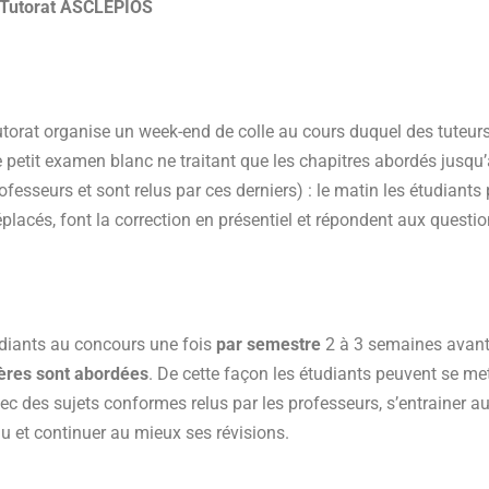
u Tutorat ASCLÉPIOS
torat organise un week-end de colle au cours duquel des tuteurs 
de petit examen blanc ne traitant que les chapitres abordés jusqu’
fesseurs et sont relus par ces derniers) : le matin les étudiants 
déplacés, font la correction en présentiel et répondent aux questi
udiants au concours une fois
par semestre
2 à 3 semaines avant
ères sont abordées
. De cette façon les étudiants peuvent se m
vec des sujets conformes relus par les professeurs, s’entrainer 
au et continuer au mieux ses révisions.