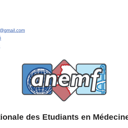
te@gmail.com
é
é
tionale des Etudiants en Médecin