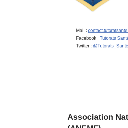
Mail :
contact.tutoratsan
Facebook :
Tutorats Sant
Twitter :
@Tutorats_Sant
Association Na