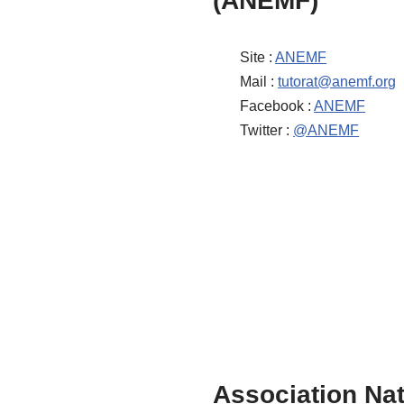
(ANEMF)
Site :
ANEMF
Mail :
tutorat@anemf.org
Facebook :
ANEMF
Twitter :
@ANEMF
Association Na