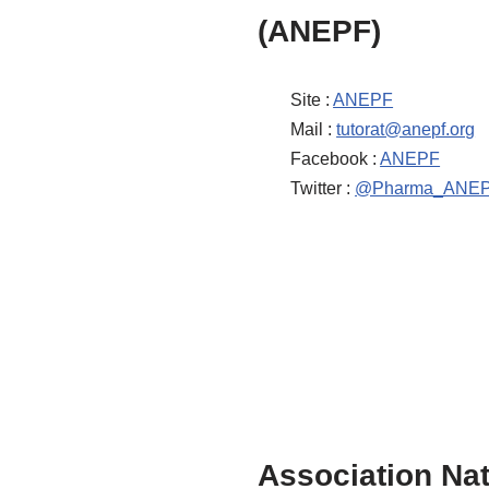
(ANEPF)
Site :
ANEPF
Mail :
tutorat@anepf.org
Facebook :
ANEPF
Twitter :
@Pharma_ANE
Association Na