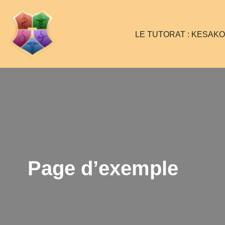
Aller
LE TUTORAT : KESAKO
au
contenu
Page d’exemple